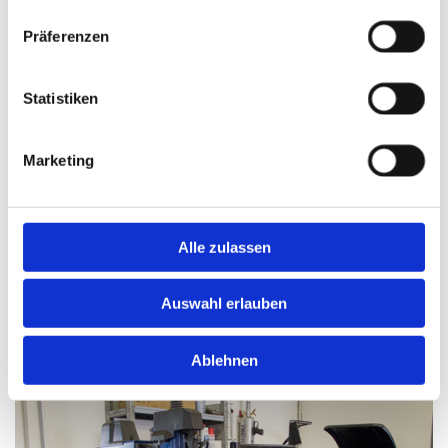
Präferenzen
Statistiken
Marketing
Reifendienst
Reifenmontage PKW, Kleintransporter
Alle zulassen
Reifenreparatur
Auswahl erlauben
Runflat-Reifenservice
Ablehnen