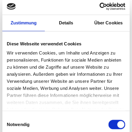
Klimaanlageservice
Zustimmung
Details
Über Cookies
Klimacheck
Klimawartung
Diese Webseite verwendet Cookies
Klimareinigung, -desinfektion
Wir verwenden Cookies, um Inhalte und Anzeigen zu
Klimareparatur
personalisieren, Funktionen für soziale Medien anbieten
zu können und die Zugriffe auf unsere Website zu
analysieren. Außerdem geben wir Informationen zu Ihrer
Verwendung unserer Website an unsere Partner für
soziale Medien, Werbung und Analysen weiter. Unsere
Partner führen diese Informationen möglicherweise mit
weiteren Daten zusammen, die Sie ihnen bereitgestellt
haben oder die sie im Rahmen Ihrer Nutzung der Dienste
gesammelt haben.
Einwilligungsauswahl
Notwendig